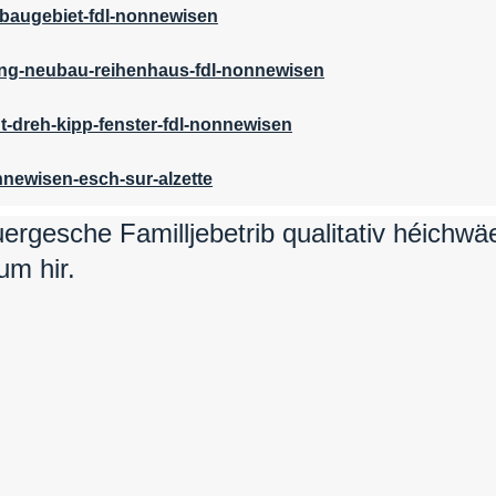
buergesche Familljebetrib qualitativ héichw
um hir.