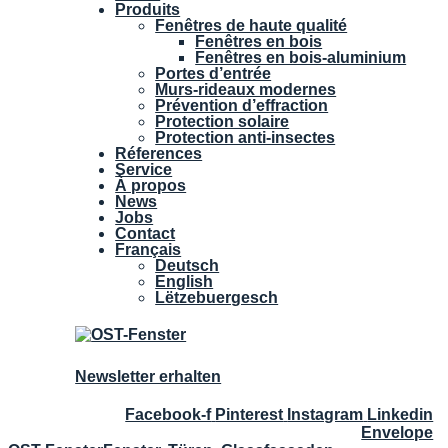
Produits
Fenêtres de haute qualité
Fenêtres en bois
Fenêtres en bois-aluminium
Portes d’entrée
Murs-rideaux modernes
Prévention d’effraction
Protection solaire
Protection anti-insectes
Réferences
Service
À propos
News
Jobs
Contact
Français
Deutsch
English
Lëtzebuergesch
Newsletter erhalten
Facebook-f
Pinterest
Instagram
Linkedin
Envelope