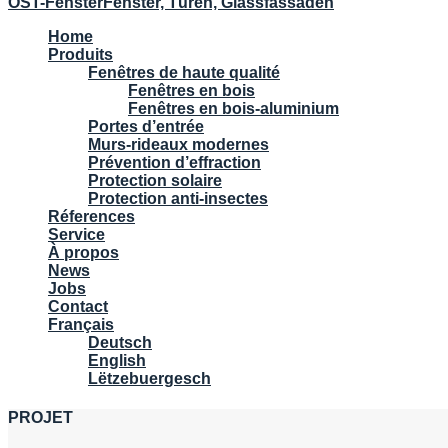
OST-Fenster
Fenster, Türen, Glassfassaden
Home
Produits
Fenêtres de haute qualité
Fenêtres en bois
Fenêtres en bois-aluminium
Portes d’entrée
Murs-rideaux modernes
Prévention d’effraction
Protection solaire
Protection anti-insectes
Réferences
Service
À propos
News
Jobs
Contact
Français
Deutsch
English
Lëtzebuergesch
PROJET