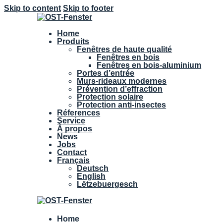
Skip to content
Skip to footer
Home
Produits
Fenêtres de haute qualité
Fenêtres en bois
Fenêtres en bois-aluminium
Portes d’entrée
Murs-rideaux modernes
Prévention d’effraction
Protection solaire
Protection anti-insectes
Réferences
Service
À propos
News
Jobs
Contact
Français
Deutsch
English
Lëtzebuergesch
Home