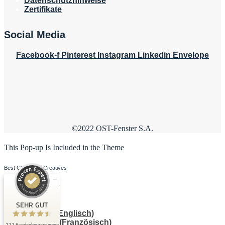
Datenschutzhinweise
Zertifikate
Social Media
Facebook-f
Pinterest
Instagram
Linkedin
Envelope
Kundenbewertungen und Erfahrungen zu
OST-Fenster
©2022 OST-Fenster S.A.
SEHR GUT
99%
Empfehlungen auf
This Pop-up Is Included in the Theme
ProvenExpert.com
4,58 / 5,00
Best Choice for Creatives
116
61
Purchase Now
Bewertungen auf
Bewertungen von 2
ProvenExpert.com
anderen Quellen
SEHR GUT
Deutsch
English
(
Englisch
)
Blick aufs ProvenExpert-Profil werfen
Français
(
Französisch
)
177 Kundenbewertungen