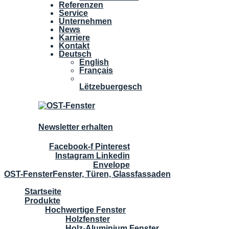
Referenzen
Service
Unternehmen
News
Karriere
Kontakt
Deutsch
English
Français
Lëtzebuergesch
Newsletter erhalten
Facebook-f
Pinterest
Instagram
Linkedin
Envelope
OST-Fenster
Fenster, Türen, Glassfassaden
Startseite
Produkte
Hochwertige Fenster
Holzfenster
Holz-Aluminium Fenster