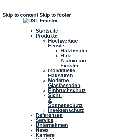
Skip to content
Skip to footer
Startseite
Produkte
Hochwertige
Fenster
Holzfenster
Holz-
Aluminium
Fenster
Individuelle
Haustüren
Moderne
Glasfassaden
Einbruchschutz
Sicht-
&
Sonnenschutz
Insektenschutz
Referenzen
Service
Unternehmen
News
Karriere